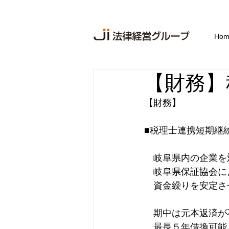
Hom
【財務】
【財務】
■税理士連携短期継
　岐阜県内の企業を
　岐阜県保証協会に
　資金繰りを安定さ
　期中は元本返済が
　最長５年借換可能