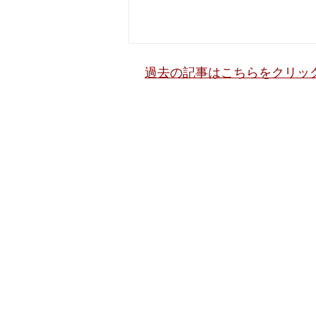
【法務】運送委託をする荷主
過去の記事はこちらをクリッ
企業の責任
【法務】 ■運送委託をする荷主企
業の責任 （2026年1月改正 取
適法） トラックドライバーの長
時間労働（物流ボトルネック）を
解消すべく 物流責任が運送会社
から荷主会社へと移行したため
荷主会社も当事者意識をもって
契約の見直し・書面化 物流オペ
レーション（納品時間・荷待ち・
作業内容）の見直し といった対
応が必要となりました。
https://www.jftc.go.jp/houdou