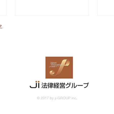
【会社設立】合同会社では銀
【労
ク
行口座の開設不可？
子育
【会社設立】 ■合同会社では銀行
【労務・
口座の開設不可？ 合同会社は
育て
設立費用が安く手続も簡便ですが
から
マネーロンダリングに使用され
分か
ることがあるため 金融機関が
て、
合同会社での口座開設に応じない
度が
ケースが出ています 会社設
庁 
立の際、その点も踏まえて 合
同会社か株式会社かを決定する必
https
要があります （2026.06.29）
domo
© 2017 by ji-GROUP inc.
協会
金率