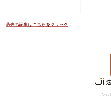
【法務】運送委託をする荷主
【財務】税
過去の記事はこちらをクリック
企業の責任
特別保証
【法務】 ■運送委託をする荷主企
【財務】 ■税理士連携短期継続特
業の責任 （2026年1月改正 取
別保証 岐阜県内の企業を対象
適法） トラックドライバーの長
とした 岐阜
時間労働（物流ボトルネック）を
資金繰りを
解消すべく 物流責任が運送会社
償制度 期中は元本返済が不要
から荷主会社へと移行したため
（１年後に一
荷主会社も当事者意識をもって
長５年借換
契約の見直し・書面化 物流オペ
https://www.
レーション（納品時間・荷待ち・
gifu.or.jp/h
作業内容）の見直し といった対
ntry-1222.h
© 201
応が必要となりました。
https://www.jftc.go.jp/houdou